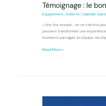
Témoignage : le bon
Témoignage
:
Equipement
,
Joëlette
/
Isabelle Giar
le
bonheur
« Une fois essayé… on ne s’arrête pl
des
peuvent transformer une expérience, m
possibilités
moments partagés en équipe, les éq
avec
la
Read More »
Joelette
!
À
la