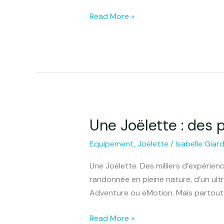
Read More »
Une Joëlette : des p
Une
Joëlette
Equipement
,
Joëlette
/
Isabelle Giar
:
des
Une Joëlette. Des milliers d’expérien
possibilités
randonnée en pleine nature, d’un ult
incroyables
Adventure ou eMotion. Mais partout, o
!
Read More »