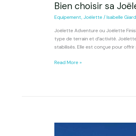
Bien choisir sa Joë
Bien
choisir
Equipement
,
Joëlette
/
Isabelle Giar
sa
Joëlette
Joëlette Adventure ou Joëlette Finis
selon
type de terrain et d’activité. Joëlet
le
stabilisés. Elle est conçue pour offri
type
de
Read More »
parcours
À
la