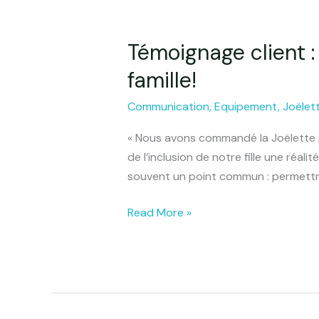
Témoignage client :
Témoignage
client
famille!
:
une
Communication
,
Equipement
,
Joëlet
Joëlette
« Nous avons commandé la Joëlette po
pour
de l’inclusion de notre fille une réa
vivre
souvent un point commun : permett
de
belles
Read More »
aventures
en
famille!