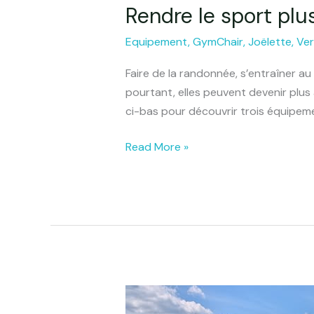
Rendre le sport pl
Rendre
le
Equipement
,
GymChair
,
Joëlette
,
Ve
sport
plus
Faire de la randonnée, s’entraîner a
accessible
pourtant, elles peuvent devenir plus 
avec
ci-bas pour découvrir trois équipeme
ces
équipements
Read More »
à
découvrir
Plein
Air