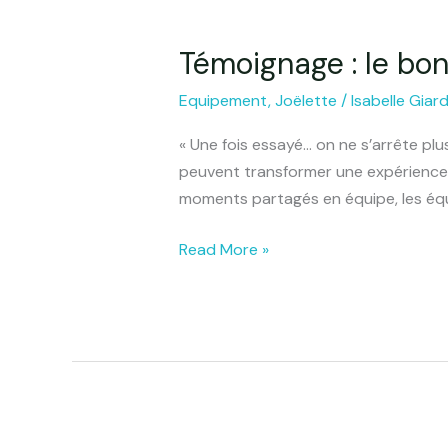
Témoignage : le bon
Témoignage
:
Equipement
,
Joëlette
/
Isabelle Giar
le
bonheur
« Une fois essayé… on ne s’arrête pl
des
peuvent transformer une expérience, m
possibilités
moments partagés en équipe, les é
avec
la
Read More »
Joelette
!