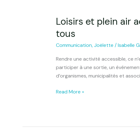
Loisirs et plein air
Loisirs
et
tous
plein
air
Communication
,
Joëlette
/
Isabelle G
accessibles
Rendre une activité accessible, ce 
:
participer à une sortie, un événement
rendre
d’organismes, municipalités et assoc
les
activités
Read More »
accessibles
pour
tous