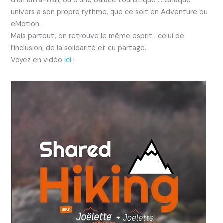
d’un ultra-trail, ou d’une balade touristique … Chaque
univers a son propre rythme, que ce soit en Adventure ou
eMotion.
Mais partout, on retrouve le même esprit : celui de
l’inclusion, de la solidarité et du partage.
Voyez en vidéo
ici
!