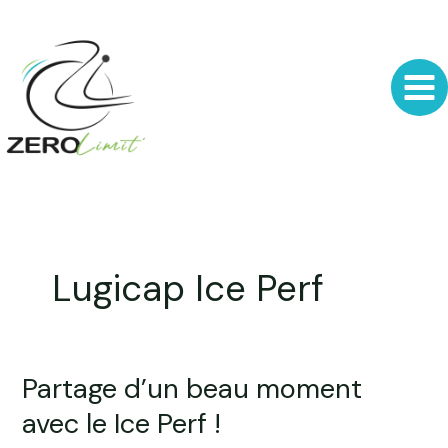
Aller
au
contenu
Lugicap Ice Perf
Partage d’un beau moment
Partage
d’un
avec le Ice Perf !
beau