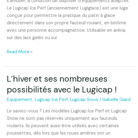
s’amuser, à condition de disposer d’équipements adaptés.
Lugicap
Le Lugicap Ice Perf (anciennement Lugiglace) est une luge
Ice
conçue pour permettre la pratique du patin à glace
Perf
directement dans son propre fauteuil roulant, en binôme
!
avec une personne accompagnatrice. Utilisable en aréna,
sur des lacs gelés ou sur
Read More »
L’hiver et ses nombreuses
L’hiver
et
possibilités avec le Lugicap !
ses
nombreuses
Equipement
,
Lugicap Ice Perf
,
Lugicap Snow
/
Isabelle Giard
possibilités
Le saviez-vous ? Les modèles Lugicap Ice Perf et Lugicap
avec
Snow ne sont pas réservés uniquement aux fauteuils
le
roulants. Ils peuvent aussi être utilisés avec certaines
Lugicap
poussettes, dès lors que les roues arrières ont un
!