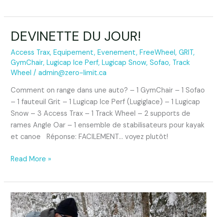
DEVINETTE DU JOUR!
DEVINETTE
DU
Access Trax
,
Equipement
,
Evenement
,
FreeWheel
,
GRIT
,
JOUR!
GymChair
,
Lugicap Ice Perf
,
Lugicap Snow
,
Sofao
,
Track
Wheel
/
admin@zero-limit.ca
Comment on range dans une auto? – 1 GymChair – 1 Sofao
– 1 fauteuil Grit – 1 Lugicap Ice Perf (Lugiglace) – 1 Lugicap
Snow – 3 Access Trax – 1 Track Wheel – 2 supports de
rames Angle Oar – 1 ensemble de stabilisateurs pour kayak
et canoe Réponse: FACILEMENT… voyez plutôt!
Read More »
Se
promener