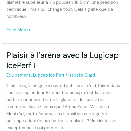
diamètre supérieur à 7.3 pouces / 18,5 cm. Une précision
technique… mais qui change tout. Cela signifie que de
nombreux
Read More »
Plaisir à l’aréna avec la Lugicap
Plaisir
à
IcePerf !
l’aréna
avec
Equipement
,
Lugicap Ice Perf
/
Isabelle Giard
la
Il fait froid, la neige recouvre tout… bref, c’est l’hiver dans
Lugicap
toute sa splendeur. Et pour beaucoup, c’est la saison
IcePerf
parfaite pour profiter de la glace et des activités
!
hivernales. Saviez-vous que l’Arena René-Masson, à
Montréal, met désormais à disposition une luge de
patinage adaptée aux fauteuils roulants ? Une initiative
exceptionnelle qui permet à