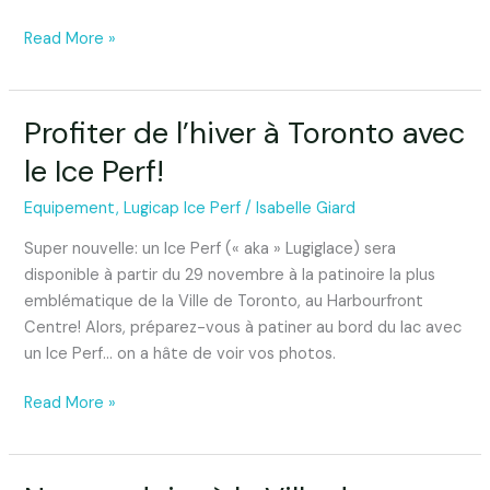
Read More »
Profiter de l’hiver à Toronto avec
Profiter
de
le Ice Perf!
l’hiver
à
Equipement
,
Lugicap Ice Perf
/
Isabelle Giard
Toronto
Super nouvelle: un Ice Perf (« aka » Lugiglace) sera
avec
disponible à partir du 29 novembre à la patinoire la plus
le
emblématique de la Ville de Toronto, au Harbourfront
Ice
Centre! Alors, préparez-vous à patiner au bord du lac avec
Perf!
un Ice Perf… on a hâte de voir vos photos.
Read More »