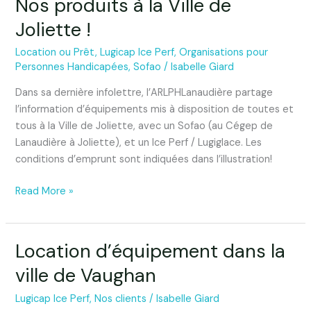
Nos produits à la Ville de
Nos
produits
Joliette !
à
la
Location ou Prêt
,
Lugicap Ice Perf
,
Organisations pour
Ville
Personnes Handicapées
,
Sofao
/
Isabelle Giard
de
Dans sa dernière infolettre, l’ARLPHLanaudière partage
Joliette
l’information d’équipements mis à disposition de toutes et
!
tous à la Ville de Joliette, avec un Sofao (au Cégep de
Lanaudière à Joliette), et un Ice Perf / Lugiglace. Les
conditions d’emprunt sont indiquées dans l’illustration!
Read More »
Location d’équipement dans la
Location
d’équipement
ville de Vaughan
dans
la
Lugicap Ice Perf
,
Nos clients
/
Isabelle Giard