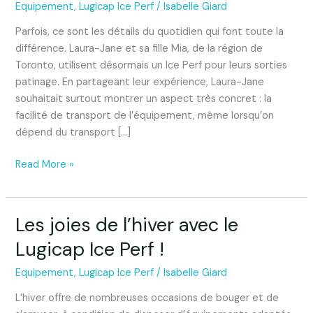
moment
Equipement
,
Lugicap Ice Perf
/
Isabelle Giard
avec
Parfois, ce sont les détails du quotidien qui font toute la
le
différence. Laura-Jane et sa fille Mia, de la région de
Ice
Toronto, utilisent désormais un Ice Perf pour leurs sorties
Perf
patinage. En partageant leur expérience, Laura-Jane
!
souhaitait surtout montrer un aspect très concret : la
facilité de transport de l’équipement, même lorsqu’on
dépend du transport […]
Read More »
Les joies de l’hiver avec le
Les
joies
Lugicap Ice Perf !
de
l’hiver
Equipement
,
Lugicap Ice Perf
/
Isabelle Giard
avec
L’hiver offre de nombreuses occasions de bouger et de
le