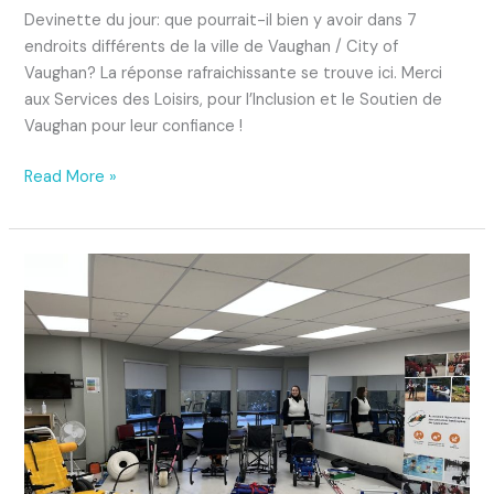
ville
Devinette du jour: que pourrait-il bien y avoir dans 7
de
endroits différents de la ville de Vaughan / City of
Vaughan
Vaughan? La réponse rafraichissante se trouve ici. Merci
aux Services des Loisirs, pour l’Inclusion et le Soutien de
Vaughan pour leur confiance !
Read More »
Beaucoup
d’équipements
offert
à
l’Arlph
des
Laurentides