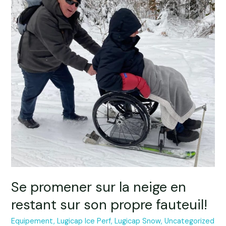
sur
la
neige
en
restant
sur
son
propre
fauteuil!
Se promener sur la neige en
restant sur son propre fauteuil!
Equipement
,
Lugicap Ice Perf
,
Lugicap Snow
,
Uncategorized