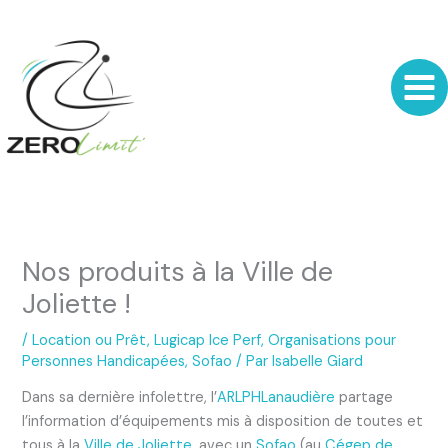
Aller
au
contenu
Nos produits à la Ville de
Joliette !
/
Location ou Prêt
,
Lugicap Ice Perf
,
Organisations pour
Personnes Handicapées
,
Sofao
/ Par
Isabelle Giard
Dans sa dernière infolettre, l’
ARLPHLanaudière
partage
l’information d’équipements mis à disposition de toutes et
tous à la
Ville de Joliette
, avec un
Sofao
(au
Cégep de