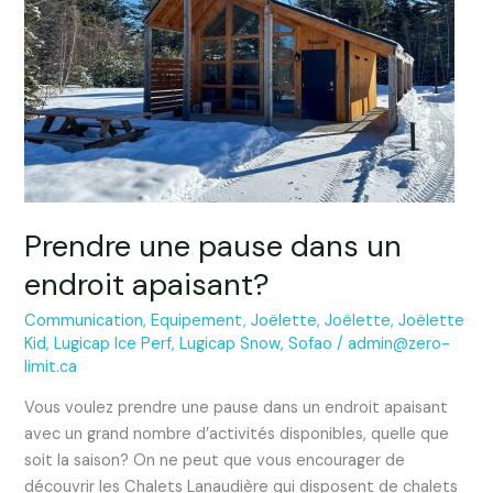
dans
un
endroit
apaisant?
Prendre une pause dans un
endroit apaisant?
Communication
,
Equipement
,
Joëlette
,
Joëlette
,
Joëlette
Kid
,
Lugicap Ice Perf
,
Lugicap Snow
,
Sofao
/
admin@zero-
limit.ca
Vous voulez prendre une pause dans un endroit apaisant
avec un grand nombre d’activités disponibles, quelle que
soit la saison? On ne peut que vous encourager de
découvrir les Chalets Lanaudière qui disposent de chalets