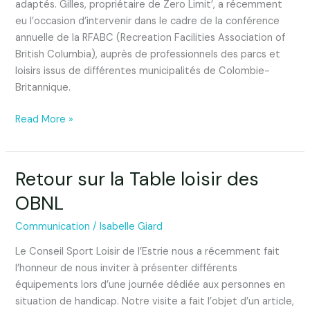
de
adaptés. Gilles, propriétaire de Zero Limit’, a récemment
la
eu l’occasion d’intervenir dans le cadre de la conférence
RFABC
annuelle de la RFABC (Recreation Facilities Association of
British Columbia), auprès de professionnels des parcs et
loisirs issus de différentes municipalités de Colombie-
Britannique.
Read More »
Retour sur la Table loisir des
Retour
sur
OBNL
la
Table
Communication
/
Isabelle Giard
loisir
Le Conseil Sport Loisir de l’Estrie nous a récemment fait
des
l’honneur de nous inviter à présenter différents
OBNL
équipements lors d’une journée dédiée aux personnes en
situation de handicap. Notre visite a fait l’objet d’un article,