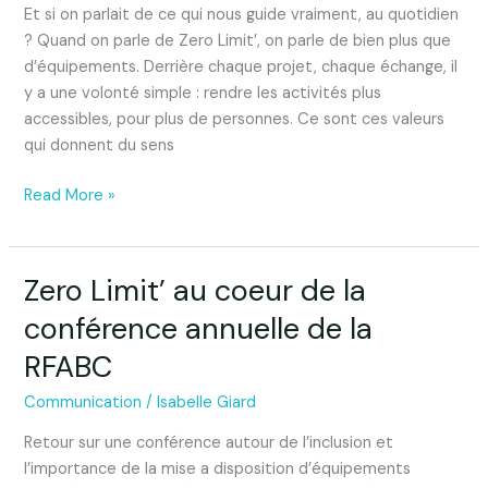
Et si on parlait de ce qui nous guide vraiment, au quotidien
la
? Quand on parle de Zero Limit’, on parle de bien plus que
mission
d’équipements. Derrière chaque projet, chaque échange, il
humaine
y a une volonté simple : rendre les activités plus
de
accessibles, pour plus de personnes. Ce sont ces valeurs
Zero
qui donnent du sens
Limit’
Read More »
Zero Limit’ au coeur de la
Zero
Limit’
conférence annuelle de la
au
RFABC
coeur
de
Communication
/
Isabelle Giard
la
conférence
Retour sur une conférence autour de l’inclusion et
annuelle
l’importance de la mise a disposition d’équipements