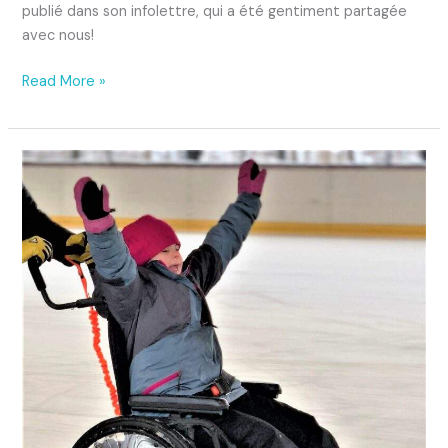
publié dans son infolettre, qui a été gentiment partagée
avec nous!
Read More »
Le
patin
à
glace
sans
limite