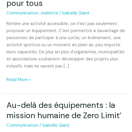
pour tous
air
accessibles
Communication
,
Joëlette
/
Isabelle Giard
:
rendre
Rendre une activité accessible, ce n’est pas seulement
les
proposer un équipement. C’est permettre à davantage de
activités
personnes de participer à une sortie, un événement, une
accessibles
activité sportive ou un moment en plein air, peu importe
pour
leurs capacités. De plus en plus d’organismes, municipalités
tous
et associations souhaitent développer des projets plus
inclusifs, mais ne savent pas […]
Read More »
Au-delà des équipements : la
Au-
delà
mission humaine de Zero Limit’
des
équipements
Communication
/
Isabelle Giard
: