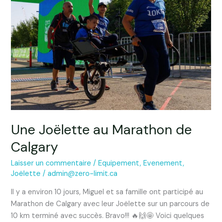
Marathon
de
Calgary
Une Joëlette au Marathon de
Calgary
Laisser un commentaire
/
Equipement
,
Evenement
,
Joëlette
/
admin@zero-limit.ca
Il y a environ 10 jours, Miguel et sa famille ont participé au
Marathon de Calgary avec leur Joëlette sur un parcours de
10 km terminé avec succès. Bravo!!! 🔥🙌🤩 Voici quelques