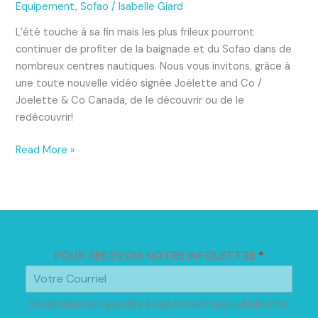
profiter
Equipement
,
Sofao
/
Isabelle Giard
de
L’été touche à sa fin mais les plus frileux pourront
la
continuer de profiter de la baignade et du Sofao dans de
baignade
nombreux centres nautiques. Nous vous invitons, grâce à
!
une toute nouvelle vidéo signée Joëlette and Co /
Joelette & Co Canada, de le découvrir ou de le
redécouvrir!
Read More »
POUR RECEVOIR NOTRE INFOLETTRE
*
Désabonnement possible à tout moment depuis l'infolettre