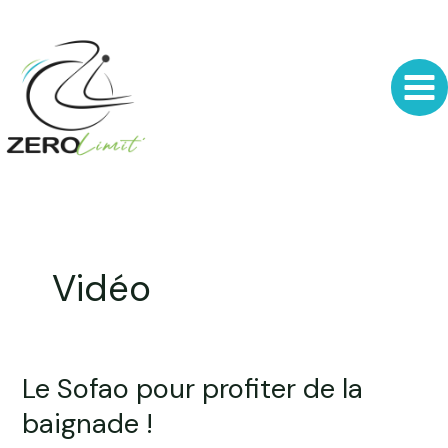
Aller
au
contenu
Vidéo
Le Sofao pour profiter de la
Le
Sofao
baignade !
pour