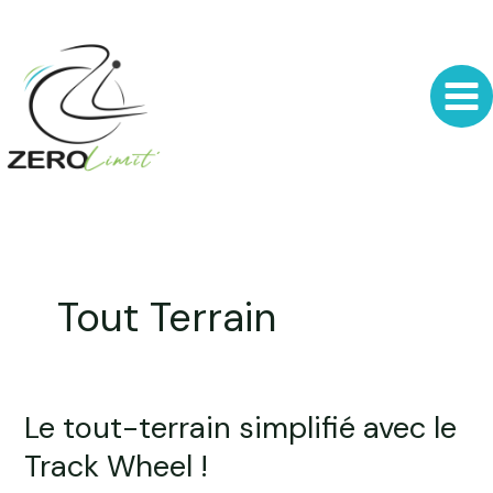
Aller
au
contenu
Tout Terrain
Le tout-terrain simplifié avec le
Le
tout-
Track Wheel !
terrain