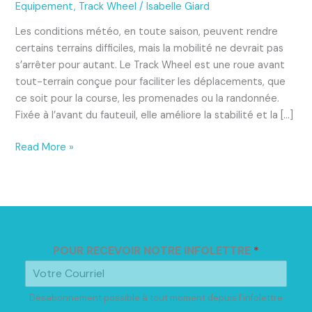
simplifié
Equipement
,
Track Wheel
/
Isabelle Giard
avec
Les conditions météo, en toute saison, peuvent rendre
le
certains terrains difficiles, mais la mobilité ne devrait pas
Track
s’arrêter pour autant. Le Track Wheel est une roue avant
Wheel
tout-terrain conçue pour faciliter les déplacements, que
!
ce soit pour la course, les promenades ou la randonnée.
Fixée à l’avant du fauteuil, elle améliore la stabilité et la […]
Read More »
POUR RECEVOIR NOTRE INFOLETTRE
*
Désabonnement possible à tout moment depuis l'infolettre