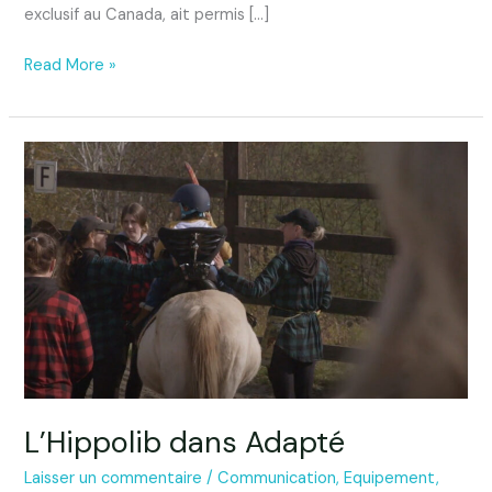
exclusif au Canada, ait permis […]
Read More »
L’Hippolib
dans
Adapté
L’Hippolib dans Adapté
Laisser un commentaire
/
Communication
,
Equipement
,