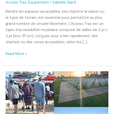
avec
Access Trax
,
Equipement
/
Isabelle Giard
le
Rendre les espaces accessibles, peu importe la saison ou
Access
le type de terrain, est essentiel pour permettre au plus
Trax
grand nombre de circuler librement. L’Access Trax est un
!
tapis d’accessibilité modulaire composé de dalles de 3 pi x
3 pi (env. 91 cm), conçues pour créer rapidement des
chemins ou des zones accessibles, selon les […]
Read More »
L’accessibilité
pour
tous
et
presque
partout