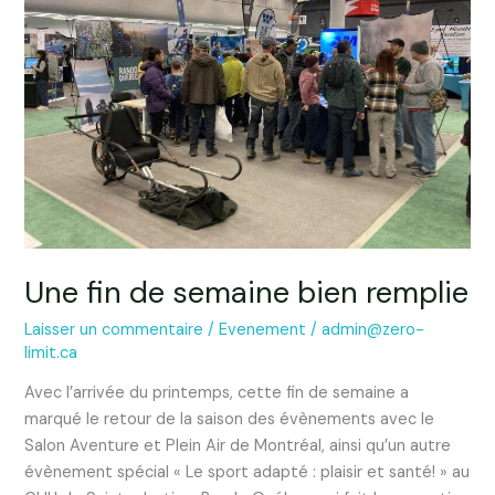
semaine
bien
remplie
Une fin de semaine bien remplie
Laisser un commentaire
/
Evenement
/
admin@zero-
limit.ca
Avec l’arrivée du printemps, cette fin de semaine a
marqué le retour de la saison des évènements avec le
Salon Aventure et Plein Air de Montréal, ainsi qu’un autre
évènement spécial « Le sport adapté : plaisir et santé! » au