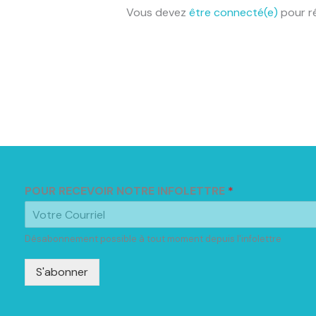
Vous devez
être connecté(e)
pour r
POUR RECEVOIR NOTRE INFOLETTRE
*
Désabonnement possible à tout moment depuis l'infolettre
S'abonner