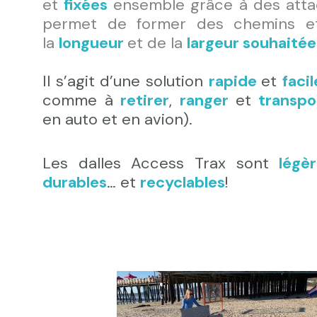
et
fixées
ensemble grâce à des atta
permet de former des chemins e
la
longueur
et de la
largeur souhaitée
Il s’agit d’une solution
rapide
et
faci
comme à
retirer
,
ranger
et
transp
en auto et en avion).
Les dalles Access Trax
sont
légè
durables
… et
recyclables
!