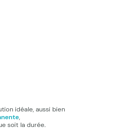
tion idéale, aussi bien
anente
,
ue soit la durée.