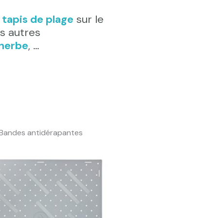
e
tapis de plage
sur le
es autres
herbe
, …
Bandes antidérapantes