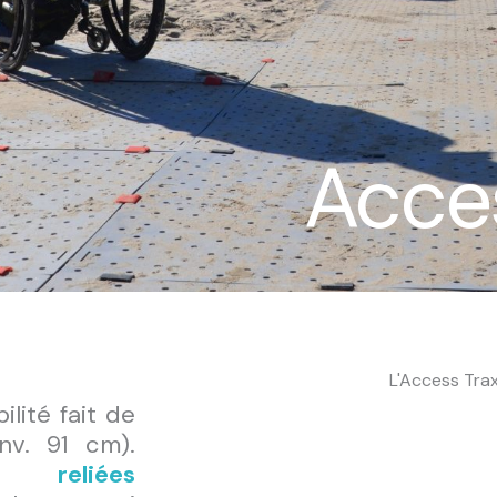
Acce
L'Access Tra
lité fait de
nv. 91 cm).
tre
reliées