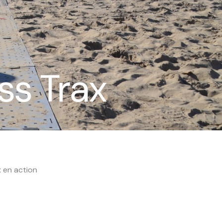
ss Trax
x en action