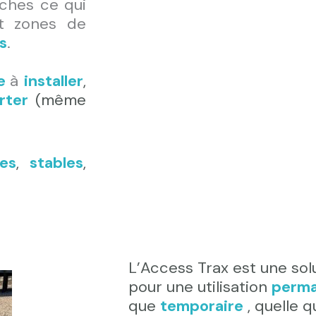
ches ce qui
t zones de
s
.
le
à
installer
,
orter
(même
res
,
stables
,
L’Access Trax est une solu
pour une utilisation
perm
que
temporaire
, quelle q