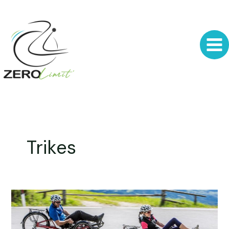
Aller
au
contenu
Trikes
Trikes
HP
Velotechnik