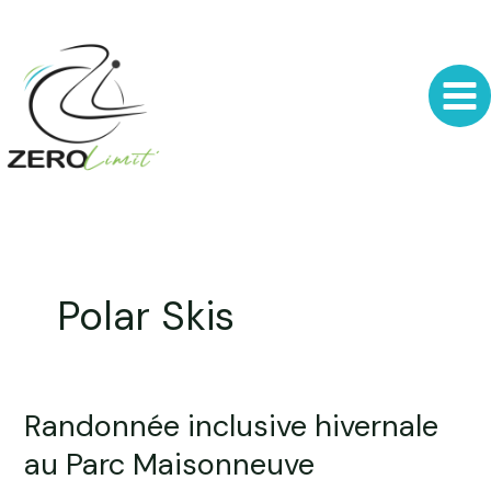
Aller
au
contenu
Polar Skis
Randonnée inclusive hivernale
Randonnée
inclusive
au Parc Maisonneuve
hivernale