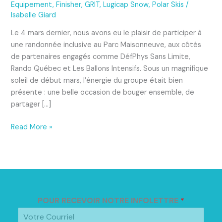
au
Equipement
,
Finisher
,
GRIT
,
Lugicap Snow
,
Polar Skis
/
Parc
Isabelle Giard
Maisonneuve
Le 4 mars dernier, nous avons eu le plaisir de participer à
une randonnée inclusive au Parc Maisonneuve, aux côtés
de partenaires engagés comme DéfPhys Sans Limite,
Rando Québec et Les Ballons Intensifs. Sous un magnifique
soleil de début mars, l’énergie du groupe était bien
présente : une belle occasion de bouger ensemble, de
partager […]
Read More »
POUR RECEVOIR NOTRE INFOLETTRE
*