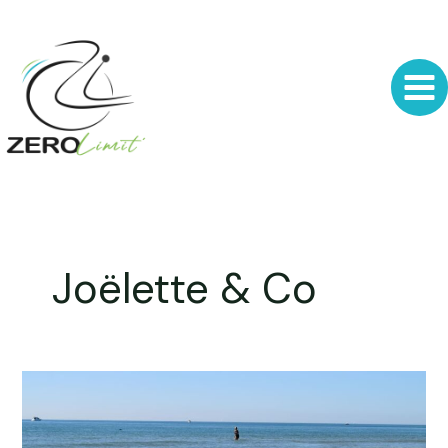
Aller
au
contenu
Joëlette & Co
Sofao